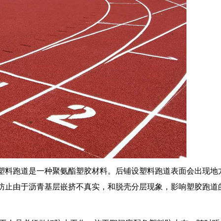
塑料跑道是一种聚氨酯塑胶材料。后铺设塑料跑道表面会出现地
防止由于沥青基层嵌挤不真实，和脱壳分层现象，影响塑胶跑道