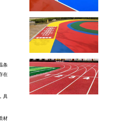
温条
存在
，具
质材