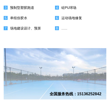
3
预制型塑胶跑道
4
硅PU球场
5
单组份胶水
6
运动场地修复
7
场地建设设计、预算
8
......
全国服务热线：
15136252842